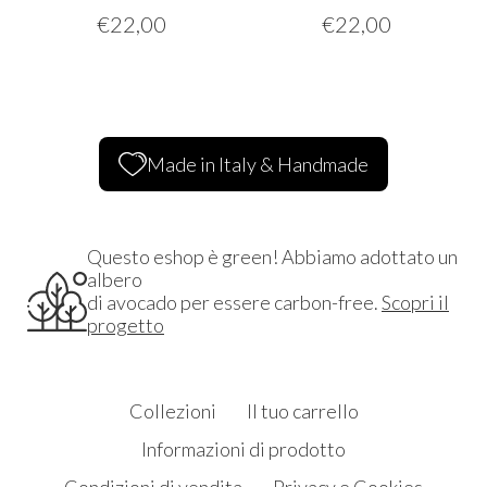
€
22,00
€
22,00
Made in Italy & Handmade
Questo eshop è green! Abbiamo adottato un
albero
di avocado per essere carbon-free.
Scopri il
progetto
Collezioni
Il tuo carrello
Informazioni di prodotto