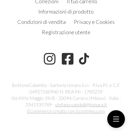
Collezioni
Il tuo carrello
Informazioni di prodotto
Condizioni di vendita
Privacy e Cookies
Registrazione utente
BottoneCalamita - Sartoria Ismara S.r.l. - P.Iva P.I. e C.F.
04927260960 N. REA MI - 1783239
Via XXIV Maggio 39/B - 20094 Corsico (Milano) - Italia -
3341535789 -
stefano.vandelli@ismara.it
Ecommerce creato con
Scontrino.com