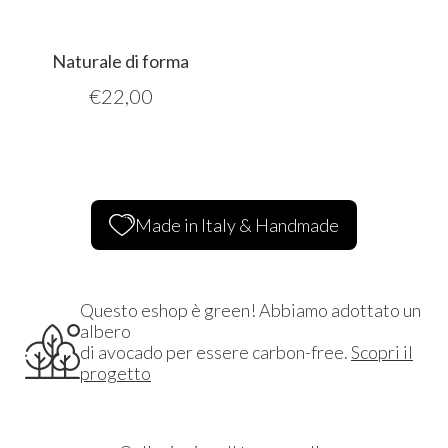
Naturale di forma
€
22,00
Made in Italy & Handmade
Questo eshop è green! Abbiamo adottato un
albero
di avocado per essere carbon-free.
Scopri il
progetto