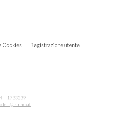
e Cookies
Registrazione utente
 MI - 1783239
ndelli@ismara.it