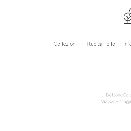
Collezioni
Il tuo carrello
Inf
BottoneCalam
Via XXIV Maggi