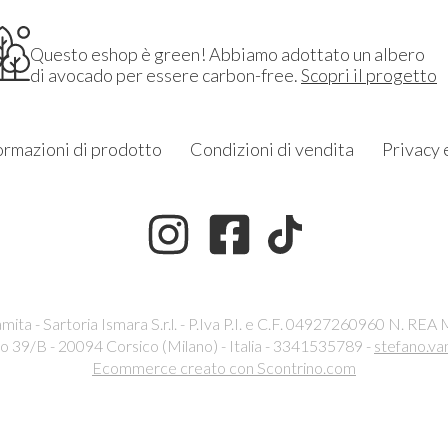
Questo eshop è green! Abbiamo adottato un albero
di avocado per essere carbon-free.
Scopri il progetto
ormazioni di prodotto
Condizioni di vendita
Privacy 
ita - Sartoria Ismara S.r.l. - P.Iva P.I. e C.F. 04927260960 N. REA
o 39/B - 20094 Corsico (Milano) - Italia - 3341535789 -
stefano.va
Ecommerce creato con
Scontrino.com