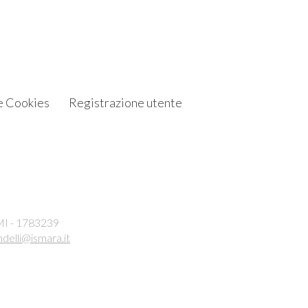
e Cookies
Registrazione utente
 MI - 1783239
ndelli@ismara.it