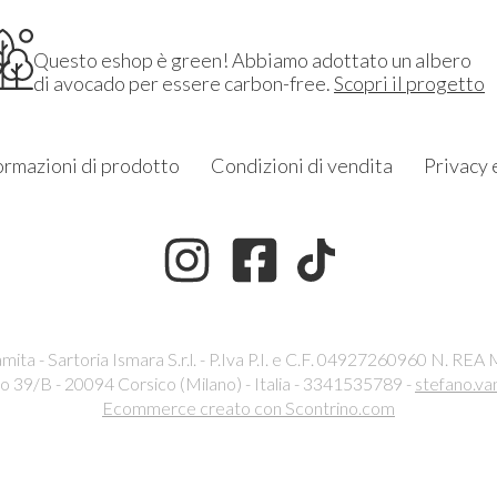
Questo eshop è green! Abbiamo adottato un albero
di avocado per essere carbon-free.
Scopri il progetto
ormazioni di prodotto
Condizioni di vendita
Privacy 
ita - Sartoria Ismara S.r.l. - P.Iva P.I. e C.F. 04927260960 N. REA
o 39/B - 20094 Corsico (Milano) - Italia - 3341535789 -
stefano.va
Ecommerce creato con
Scontrino.com