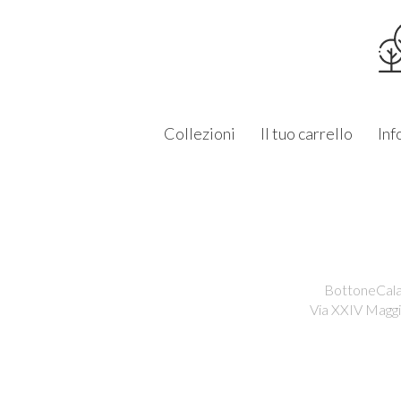
Collezioni
Il tuo carrello
Inf
BottoneCalam
Via XXIV Maggi