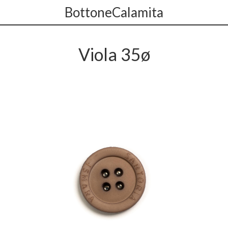
BottoneCalamita
Viola 35ø