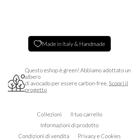
Made in Italy & Handmade
Questo eshop è green! Abbiamo adottato un
albero
di avocado per essere carbon-free.
Scopri il
progetto
Collezioni
Il tuo carrello
Informazioni di prodotto
Condizioni di vendita
Privacy e Cookies